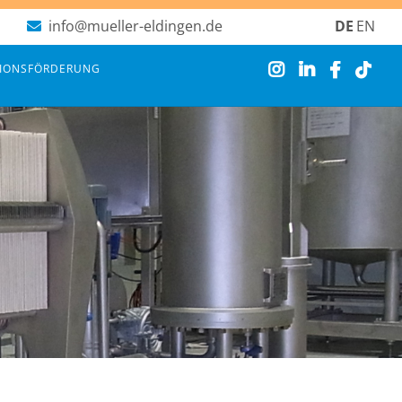
info@mueller-eldingen.de
DE
EN
Navigation
TIONSFÖRDERUNG
überspringen