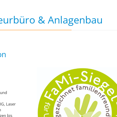
ieurbüro & Anlagenbau
on
 und
IG, Laser
n
zen bis