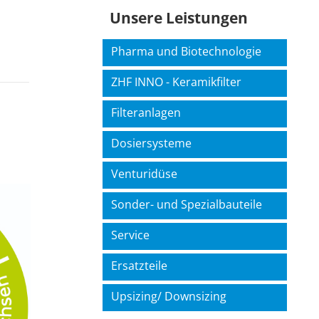
Unsere Leistungen
Pharma und Biotechnologie
ZHF INNO - Keramikfilter
Filteranlagen
Dosiersysteme
Venturidüse
Sonder- und Spezialbauteile
Service
Ersatzteile
Upsizing/ Downsizing